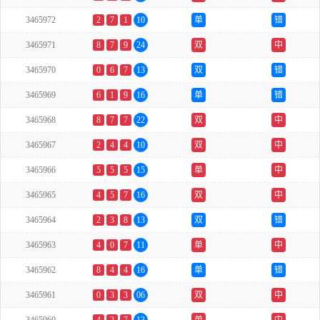
3465972
2
7
1
10
单
错
3465971
8
7
9
24
双
中
3465970
0
6
7
13
双
错
3465969
6
1
9
16
单
错
3465968
8
7
7
22
双
中
3465967
2
4
4
10
双
中
3465966
5
5
5
15
单
中
3465965
4
5
7
16
双
中
3465964
2
3
8
13
双
错
3465963
4
0
7
11
单
中
3465962
8
4
4
16
单
错
3465961
0
3
3
06
双
中