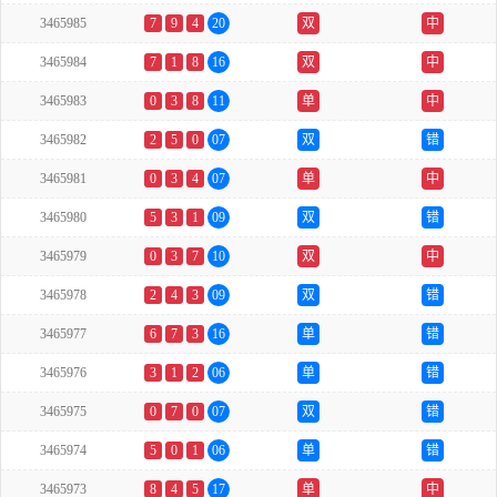
3465985
7
9
4
20
双
中
3465984
7
1
8
16
双
中
3465983
0
3
8
11
单
中
3465982
2
5
0
07
双
错
3465981
0
3
4
07
单
中
3465980
5
3
1
09
双
错
3465979
0
3
7
10
双
中
3465978
2
4
3
09
双
错
3465977
6
7
3
16
单
错
3465976
3
1
2
06
单
错
3465975
0
7
0
07
双
错
3465974
5
0
1
06
单
错
3465973
8
4
5
17
单
中