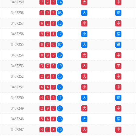
3467259
7
2
5
14
大
中
3467258
1
0
7
08
大
错
3467257
6
2
4
12
小
中
3467256
9
7
1
17
小
错
3467255
0
7
0
07
大
错
3467254
0
9
7
16
大
中
3467253
3
7
9
19
大
中
3467252
2
9
4
15
大
中
3467251
6
4
2
12
小
中
3467250
4
3
4
11
大
错
3467249
2
9
3
14
大
中
3467248
5
4
4
13
大
错
3467247
4
4
8
16
大
中