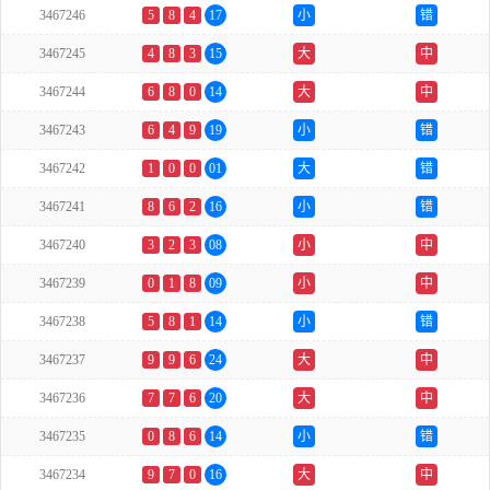
3467246
5
8
4
17
小
错
3467245
4
8
3
15
大
中
3467244
6
8
0
14
大
中
3467243
6
4
9
19
小
错
3467242
1
0
0
01
大
错
3467241
8
6
2
16
小
错
3467240
3
2
3
08
小
中
3467239
0
1
8
09
小
中
3467238
5
8
1
14
小
错
3467237
9
9
6
24
大
中
3467236
7
7
6
20
大
中
3467235
0
8
6
14
小
错
3467234
9
7
0
16
大
中