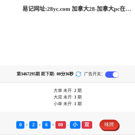
易记网址:28yc.com 加拿大28-加拿大pc在线预测结果_极致火热优质的免费预测网站
第
3467295
期 距下期:
00
分
36
秒
广告开关：
大单
未开:
2
期
大双
未开:
3
期
小单
未开:
1
期
0
2
6
08
小
双
咪牌
+
+
=
-