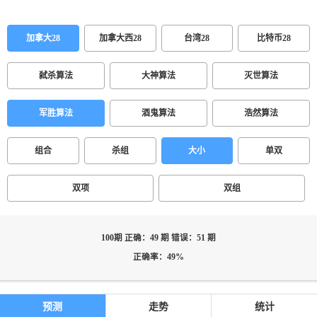
加拿大28
加拿大西28
台湾28
比特币28
弑杀算法
大神算法
灭世算法
军胜算法
酒鬼算法
浩然算法
组合
杀组
大小
单双
双项
双组
100期 正确：49 期 错误：51 期
正确率：49%
预测
走势
统计