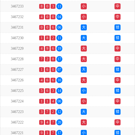
3467233
8
0
3
11
小
中
3467232
4
0
0
04
小
中
3467231
0
0
6
06
大
错
3467230
1
8
2
11
大
错
3467229
4
9
6
19
大
中
3467228
7
2
8
17
大
中
3467227
1
6
0
07
大
错
3467226
4
6
6
16
大
中
3467225
5
6
3
14
小
错
3467224
1
1
4
06
小
中
3467223
3
7
2
12
大
错
3467222
9
4
7
20
大
中
3467221
9
1
7
17
小
错