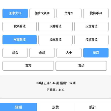
加拿大28
加拿大西28
台湾28
比特币28
弑杀算法
大神算法
灭世算法
军胜算法
酒鬼算法
浩然算法
组合
杀组
大小
单双
双项
双组
100期 正确：44 期 错误：56 期
正确率：44%
预测
走势
统计