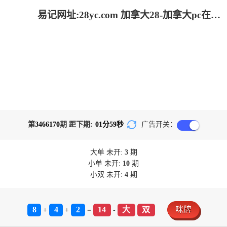
易记网址:28yc.com 加拿大28-加拿大pc在线预测结果_极致火热优质的免费预测网站
第
3466170
期 距下期:
01
分
59
秒
广告开关：
大单
未开:
3
期
小单
未开:
10
期
小双
未开:
4
期
8
4
2
14
大
双
咪牌
+
+
=
-