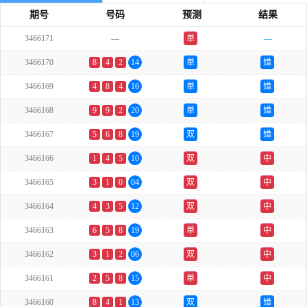
期号
号码
预测
结果
3466171
---
单
---
3466170
8
4
2
14
单
错
3466169
4
8
4
16
单
错
3466168
9
9
2
20
单
错
3466167
5
6
8
19
双
错
3466166
1
4
5
10
双
中
3466165
3
1
0
04
双
中
3466164
4
3
5
12
双
中
3466163
6
5
8
19
单
中
3466162
3
1
2
06
双
中
3466161
2
5
8
15
单
中
3466160
8
4
1
13
双
错