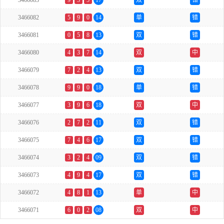
3466083
9
3
5
17
双
错
3466082
5
9
0
14
单
错
3466081
0
5
8
13
双
错
3466080
4
3
7
14
双
中
3466079
7
2
4
13
双
错
3466078
9
9
0
18
单
错
3466077
3
9
6
18
双
中
3466076
2
7
2
11
双
错
3466075
7
4
6
17
双
错
3466074
3
2
4
09
双
错
3466073
4
9
4
17
双
错
3466072
4
8
1
13
单
中
3466071
6
0
2
08
双
中