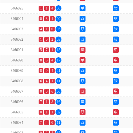
3466095
1
1
4
06
单
错
3466094
0
8
1
09
双
错
3466093
4
1
0
05
双
错
3466092
1
0
2
03
双
错
3466091
5
7
1
13
单
中
3466090
8
5
4
17
单
中
3466089
8
9
4
21
双
错
3466088
6
4
1
11
双
错
3466087
0
0
6
06
双
中
3466086
7
1
8
16
单
错
3466085
0
1
1
02
双
中
3466084
7
4
0
11
双
错