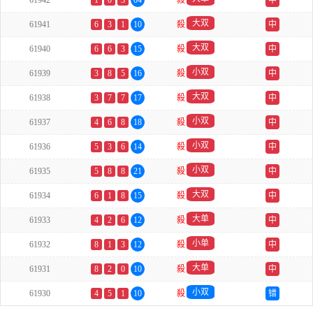
61942
1
0
3
04
殺
中
大双
61941
6
3
1
10
殺
中
大双
61940
6
6
3
15
殺
中
小双
61939
3
8
5
16
殺
中
大双
61938
3
7
7
17
殺
中
小双
61937
4
6
8
18
殺
中
小双
61936
5
3
6
14
殺
中
小双
61935
5
8
8
21
殺
中
大双
61934
6
1
8
15
殺
中
大单
61933
4
2
6
12
殺
中
小单
61932
8
1
3
12
殺
中
大单
61931
8
2
0
10
殺
中
小双
61930
4
5
1
10
殺
错