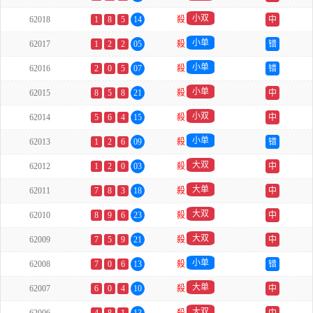
小双
62018
1
8
5
14
殺
中
小单
62017
1
2
2
05
殺
错
小单
62016
2
0
5
07
殺
错
小单
62015
8
5
8
21
殺
中
小双
62014
5
6
4
15
殺
中
小单
62013
1
2
6
09
殺
错
大双
62012
1
2
0
03
殺
中
大单
62011
7
8
3
18
殺
中
大双
62010
8
9
6
23
殺
中
大双
62009
7
5
9
21
殺
中
小单
62008
7
0
6
13
殺
错
大单
62007
6
0
4
10
殺
中
大双