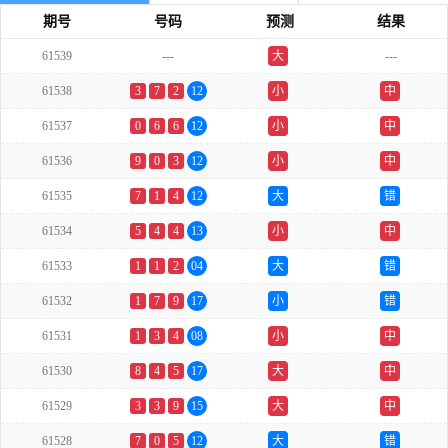
期号
号码
预测
结果
61539
---
大
---
双
61538
3
7
2
12
小
中
61537
0
6
6
12
小
中
61536
9
0
3
12
小
中
61535
7
1
4
12
大
错
61534
5
4
4
13
小
中
61533
1
1
2
04
大
错
61532
1
7
9
17
小
错
61531
1
3
4
08
小
中
61530
8
4
5
17
大
中
61529
3
3
9
15
大
中
61528
7
0
5
12
大
错