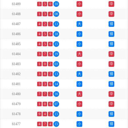
61489
5
5
0
10
小
中
61488
1
3
4
08
小
中
61487
4
2
7
13
大
错
61486
4
5
9
18
小
错
61485
4
5
6
15
小
错
61484
3
7
9
19
大
中
61483
1
0
2
03
小
中
61482
3
8
2
13
大
错
61481
5
3
6
14
小
错
61480
7
7
2
16
大
中
61479
1
0
6
07
小
中
61478
9
4
2
15
小
错
61477
4
7
4
15
小
错