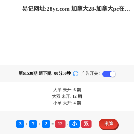
易记网址:28yc.com 加拿大28-加拿大pc在线预测结果_极致火热优质的免费预测网站
第
61538
期 距下期:
00
分
50
秒
广告开关：
大单
未开:
6
期
大双
未开:
12
期
小单
未开:
4
期
3
7
2
12
小
双
咪牌
+
+
=
-