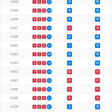
61610
7
6
2
15
双
错
61609
3
2
5
10
单
错
61608
8
6
2
16
单
错
61607
3
6
2
11
小
中
61606
4
2
7
13
双
错
61605
4
5
8
17
小
错
61604
7
2
0
09
双
错
61603
9
5
0
14
小
错
61602
7
1
8
16
双
中
61601
7
9
0
16
大
中
61600
1
7
4
12
小
中
61599
5
9
8
22
大
中
61598
4
2
1
07
大
错