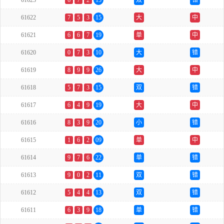
61623
6
7
2
15
双
错
61622
7
5
3
15
大
中
61621
6
6
7
19
单
中
61620
0
7
3
10
大
错
61619
8
9
9
26
大
中
61618
5
7
3
15
双
错
61617
6
4
9
19
大
中
61616
8
3
9
20
小
错
61615
1
6
2
09
单
中
61614
9
7
6
22
单
错
61613
9
0
2
11
双
错
61612
5
4
4
13
双
错
61611
6
3
9
18
单
错