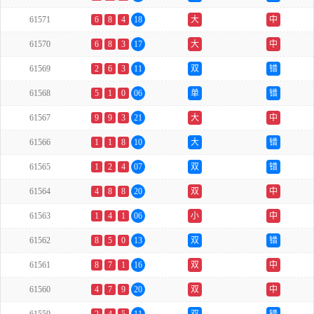
61571
6
8
4
18
大
中
61570
6
8
3
17
大
中
61569
2
6
3
11
双
错
61568
5
1
0
06
单
错
61567
9
9
3
21
大
中
61566
1
1
8
10
大
错
61565
1
2
4
07
双
错
61564
4
8
8
20
双
中
61563
1
4
1
06
小
中
61562
8
5
0
13
双
错
61561
8
7
1
16
双
中
61560
4
7
9
20
双
中