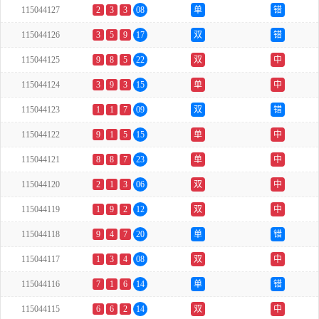
115044127
2
3
3
08
单
错
115044126
3
5
9
17
双
错
115044125
9
8
5
22
双
中
115044124
3
9
3
15
单
中
115044123
1
1
7
09
双
错
115044122
9
1
5
15
单
中
115044121
8
8
7
23
单
中
115044120
2
1
3
06
双
中
115044119
1
9
2
12
双
中
115044118
9
4
7
20
单
错
115044117
1
3
4
08
双
中
115044116
7
1
6
14
单
错
115044115
6
6
2
14
双
中