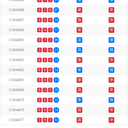
115044089
9
7
5
21
双
错
115044088
6
1
0
07
单
中
115044087
4
3
9
16
双
中
115044086
8
4
3
15
单
中
115044085
0
7
2
09
双
错
115044084
2
7
4
13
双
错
115044083
8
6
9
23
单
中
115044082
0
8
6
14
单
错
115044081
9
0
6
15
单
中
115044080
8
3
5
16
双
中
115044079
9
8
5
22
单
错
115044078
6
9
9
24
双
中
115044077
1
0
1
02
双
中