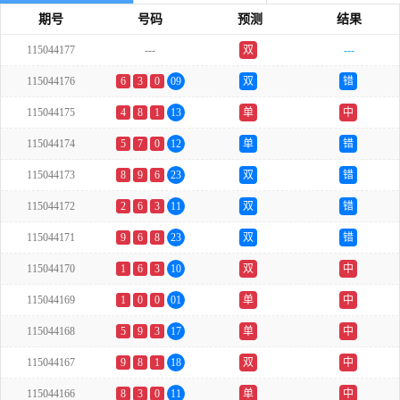
期号
号码
预测
结果
115044177
---
双
---
115044176
6
3
0
09
双
错
115044175
4
8
1
13
单
中
115044174
5
7
0
12
单
错
115044173
8
9
6
23
双
错
115044172
2
6
3
11
双
错
115044171
9
6
8
23
双
错
115044170
1
6
3
10
双
中
115044169
1
0
0
01
单
中
115044168
5
9
3
17
单
中
115044167
9
8
1
18
双
中
115044166
8
3
0
11
单
中