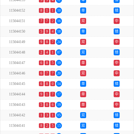
115044153
5
3
4
12
单
错
115044152
8
1
1
10
单
错
115044151
7
7
2
16
双
中
115044150
5
9
4
18
单
错
115044149
9
8
7
24
双
中
115044148
2
4
1
07
双
错
115044147
6
8
5
19
单
中
115044146
6
7
7
20
双
中
115044145
6
8
0
14
单
错
115044144
9
1
7
17
单
中
115044143
5
8
6
19
单
中
115044142
1
3
1
05
双
错
115044141
8
2
5
15
双
错