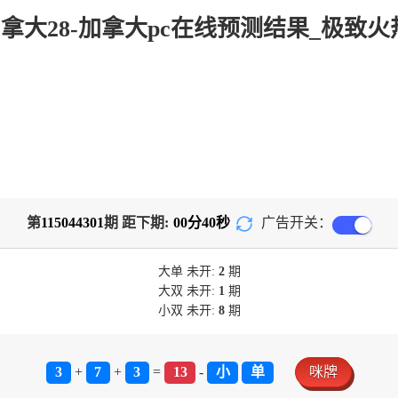
om 加拿大28-加拿大pc在线预测结果_极
第
115044301
期 距下期:
00
分
40
秒
广告开关：
大单
未开:
2
期
大双
未开:
1
期
小双
未开:
8
期
3
+
7
+
3
=
13
-
小
单
咪牌