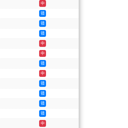
中
错
错
错
中
中
错
中
错
错
错
错
中