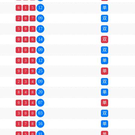
12
单
6
1
5
09
双
2
0
7
17
双
5
9
3
14
双
0
8
6
09
双
1
0
8
12
单
0
3
9
25
单
9
7
9
09
双
2
3
4
20
单
8
4
8
07
单
0
3
4
03
双
3
0
0
16
单
1
7
8
11
单
6
5
0