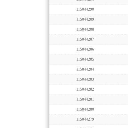
115044290
115044289
115044288
115044287
115044286
115044285
115044284
115044283
115044282
115044281
115044280
115044279