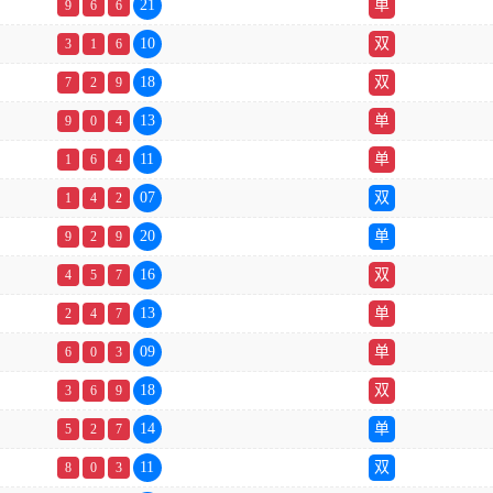
21
单
9
6
6
10
双
3
1
6
18
双
7
2
9
13
单
9
0
4
11
单
1
6
4
07
双
1
4
2
20
单
9
2
9
16
双
4
5
7
13
单
2
4
7
09
单
6
0
3
18
双
3
6
9
14
单
5
2
7
11
双
8
0
3