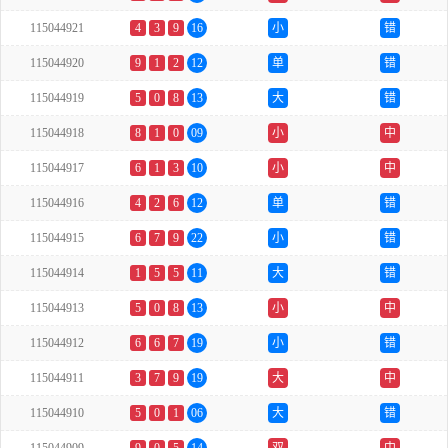
115044921
4
3
9
16
小
错
115044920
9
1
2
12
单
错
115044919
5
0
8
13
大
错
115044918
8
1
0
09
小
中
115044917
6
1
3
10
小
中
115044916
4
2
6
12
单
错
115044915
6
7
9
22
小
错
115044914
1
5
5
11
大
错
115044913
5
0
8
13
小
中
115044912
6
6
7
19
小
错
115044911
3
7
9
19
大
中
115044910
5
0
1
06
大
错