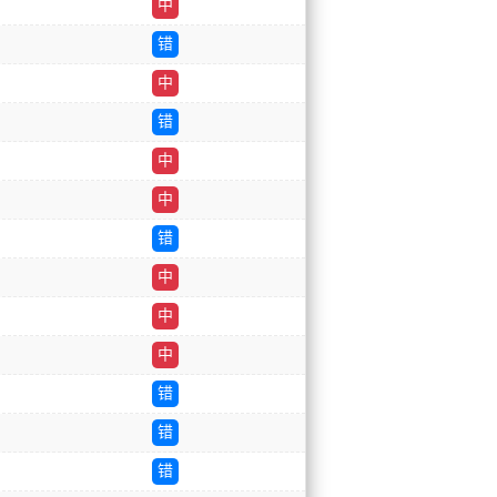
中
错
中
错
中
中
错
中
中
中
错
错
错