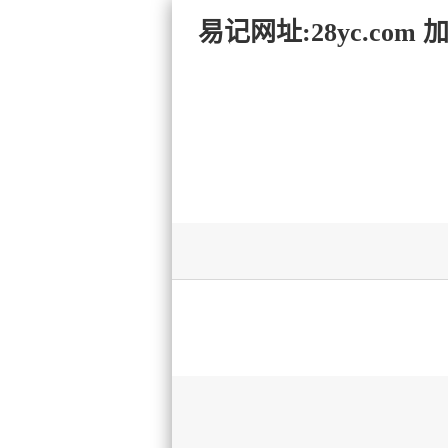
易记网址:28yc.c