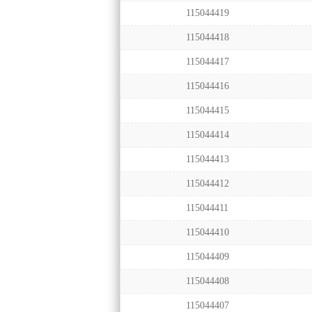
115044419
115044418
115044417
115044416
115044415
115044414
115044413
115044412
115044411
115044410
115044409
115044408
115044407