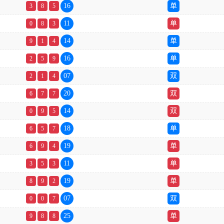
16
单
3
8
5
11
单
0
8
3
14
单
9
1
4
16
单
2
5
9
07
双
2
1
4
20
双
6
7
7
14
双
0
9
5
18
单
6
5
7
19
单
6
9
4
11
单
3
5
3
19
单
8
9
2
07
双
0
0
7
25
单
9
8
8