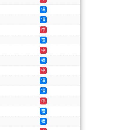
错
错
中
错
中
错
中
错
错
中
错
错