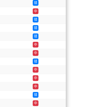
错
中
错
错
错
中
中
错
中
中
中
错
中