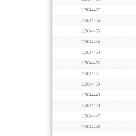
115044457
115044456
115044455
115044454
115044453
115044452
115044451
115044450
115044449
115044448
115044447
115044446