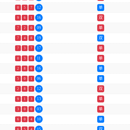
12
单
0
5
7
16
双
9
6
1
09
单
7
2
0
19
双
7
4
8
17
单
7
3
7
11
单
0
3
8
16
单
2
8
6
06
单
5
0
1
12
双
2
8
2
13
单
9
1
3
03
单
3
0
0
10
单
6
0
4
15
双
6
5
4