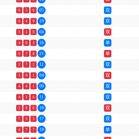
05
双
0
5
0
19
双
6
4
9
04
双
3
1
0
16
单
4
9
3
21
单
6
7
8
11
双
2
7
2
04
双
3
0
1
09
双
4
4
1
11
双
4
1
6
18
双
2
8
8
17
双
7
5
5
18
单
4
7
7