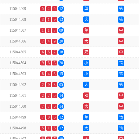
115044509
5
2
5
12
单
错
115044508
3
1
9
13
大
错
115044507
1
1
7
09
单
中
115044506
7
4
9
20
大
中
115044505
6
5
7
18
双
中
115044504
9
8
3
20
小
错
115044503
8
4
3
15
小
错
115044502
2
0
3
05
大
错
115044501
2
7
5
14
双
中
115044500
7
7
0
14
大
中
115044499
7
0
5
12
单
错
115044498
5
1
6
12
大
错