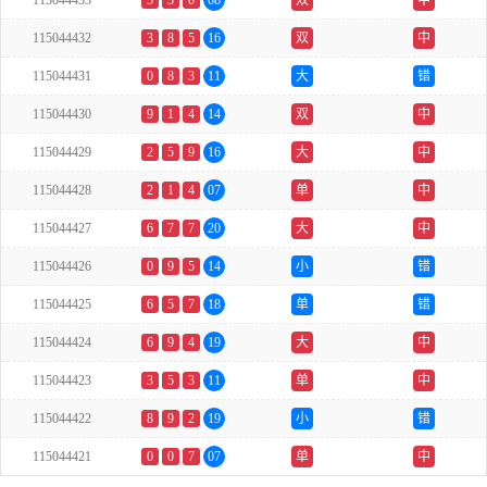
115044433
5
3
0
08
双
中
115044432
3
8
5
16
双
中
115044431
0
8
3
11
大
错
115044430
9
1
4
14
双
中
115044429
2
5
9
16
大
中
115044428
2
1
4
07
单
中
115044427
6
7
7
20
大
中
115044426
0
9
5
14
小
错
115044425
6
5
7
18
单
错
115044424
6
9
4
19
大
中
115044423
3
5
3
11
单
中
115044422
8
9
2
19
小
错
115044421
0
0
7
07
单
中