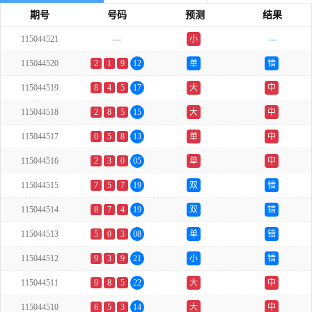
期号
号码
预测
结果
115044521
---
小
---
115044520
2
1
9
12
单
错
115044519
8
4
5
17
大
中
115044518
2
8
5
15
大
中
115044517
0
5
8
13
单
中
115044516
2
3
0
05
单
中
115044515
7
5
7
19
双
错
115044514
8
7
4
19
双
错
115044513
5
0
3
08
单
错
115044512
9
3
9
21
小
错
115044511
9
8
5
22
大
中
115044510
6
5
3
14
大
中