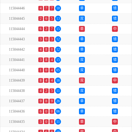
115044446
4
7
7
18
单
错
115044445
2
6
5
13
双
错
115044444
6
2
7
15
单
中
115044443
3
6
3
12
单
错
115044442
4
8
0
12
单
错
115044441
3
8
4
15
双
错
115044440
1
0
4
05
双
错
115044439
8
4
4
16
双
中
115044438
4
2
5
11
双
错
115044437
9
8
9
26
单
错
115044436
6
0
0
06
单
错
115044435
3
0
8
11
单
中