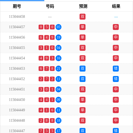
期号
号码
预测
结果
115044458
---
双
---
115044457
0
5
0
05
单
中
115044456
6
4
9
19
单
中
115044455
3
1
0
04
双
中
115044454
4
9
3
16
双
中
115044453
6
7
8
21
双
错
115044452
2
7
2
11
双
错
115044451
3
0
1
04
双
中
115044450
4
4
1
09
单
中
115044449
4
1
6
11
单
中
115044448
2
8
8
18
双
中
115044447
7
5
5
17
双
错