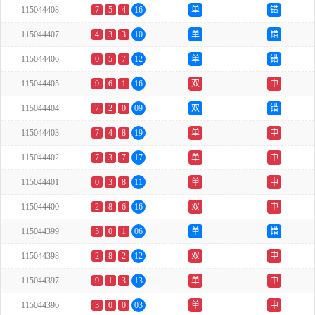
115044408
7
5
4
16
单
错
115044407
4
3
3
10
单
错
115044406
0
5
7
12
单
错
115044405
9
6
1
16
双
中
115044404
7
2
0
09
双
错
115044403
7
4
8
19
单
中
115044402
7
3
7
17
单
中
115044401
0
3
8
11
单
中
115044400
2
8
6
16
双
中
115044399
5
0
1
06
单
错
115044398
2
8
2
12
双
中
115044397
9
1
3
13
单
中
115044396
3
0
0
03
单
中