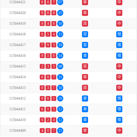
115044421
0
0
7
07
单
中
115044420
9
8
8
25
单
中
115044419
0
4
6
10
双
中
115044418
6
5
4
15
双
错
115044417
7
9
3
19
双
错
115044416
9
5
0
14
单
错
115044415
2
3
3
08
双
中
115044414
6
8
7
21
单
中
115044413
0
3
7
10
双
中
115044412
9
6
1
16
单
错
115044411
6
1
5
12
单
错
115044410
6
2
4
12
单
错
115044409
4
0
7
11
单
中