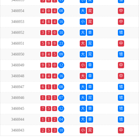
3466955
5
8
2
15
小
双
错
3466954
4
0
4
08
大
双
中
3466953
4
8
4
16
小
双
中
3466952
3
7
0
10
大
单
错
3466951
5
9
9
23
大
双
中
3466950
0
4
5
09
大
双
错
3466949
9
3
0
12
小
单
中
3466948
8
4
4
16
大
单
中
3466947
6
1
1
08
大
单
错
3466946
1
3
3
07
大
双
错
3466945
7
5
0
12
大
单
错
3466944
1
1
2
04
大
单
错
3466943
2
5
3
10
小
双
中