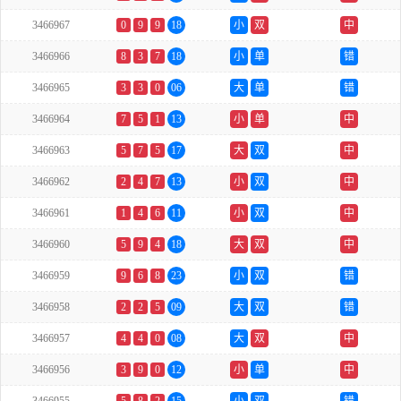
3466967
0
9
9
18
小
双
中
3466966
8
3
7
18
小
单
错
3466965
3
3
0
06
大
单
错
3466964
7
5
1
13
小
单
中
3466963
5
7
5
17
大
双
中
3466962
2
4
7
13
小
双
中
3466961
1
4
6
11
小
双
中
3466960
5
9
4
18
大
双
中
3466959
9
6
8
23
小
双
错
3466958
2
2
5
09
大
双
错
3466957
4
4
0
08
大
双
中
3466956
3
9
0
12
小
单
中