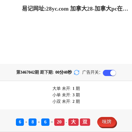
易记网址:28yc.com 加拿大28-加拿大pc在线预测结果_极致火热优质的免费预测网站
第
3467042
期 距下期:
00
分
40
秒
广告开关：
大单
未开:
1
期
小单
未开:
3
期
小双
未开:
2
期
6
8
6
20
大
双
咪牌
+
+
=
-