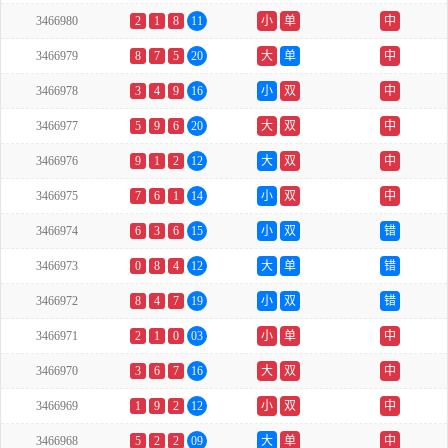
3466980
2
1
8
11
小
单
中
3466979
8
7
5
20
大
单
中
3466978
3
4
9
16
小
双
中
3466977
5
9
6
20
大
双
中
3466976
9
1
2
12
大
双
中
3466975
7
6
1
14
小
双
中
3466974
6
3
6
15
小
双
错
3466973
0
8
4
12
大
单
错
3466972
8
4
7
19
小
双
错
3466971
2
1
0
03
小
单
中
3466970
3
6
7
16
大
双
中
3466969
1
9
2
12
小
双
中
3466968
5
2
2
09
大
单
中