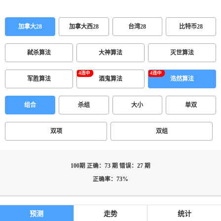
加拿大28
加拿大西28
台湾28
比特币28
弑杀算法
大神算法
灭世算法
军胜算法
酒鬼算法
浩然算法
组合
杀组
大小
单双
双项
双组
100期 正确：73 期 错误：27 期
正确率：73%
预测
走势
统计