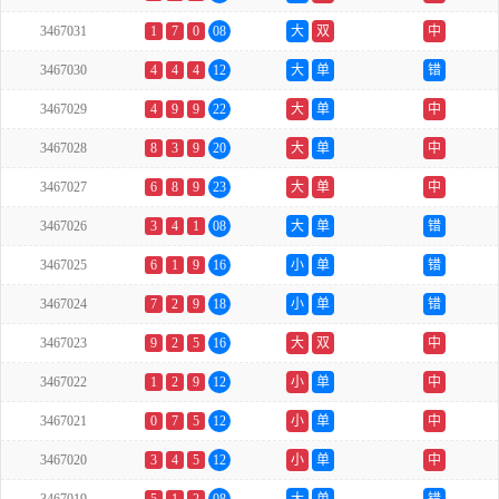
3467031
1
7
0
08
大
双
中
3467030
4
4
4
12
大
单
错
3467029
4
9
9
22
大
单
中
3467028
8
3
9
20
大
单
中
3467027
6
8
9
23
大
单
中
3467026
3
4
1
08
大
单
错
3467025
6
1
9
16
小
单
错
3467024
7
2
9
18
小
单
错
3467023
9
2
5
16
大
双
中
3467022
1
2
9
12
小
单
中
3467021
0
7
5
12
小
单
中
3467020
3
4
5
12
小
单
中