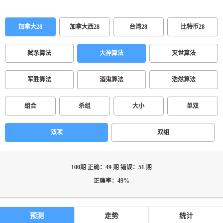
加拿大28
加拿大西28
台湾28
比特币28
弑杀算法
大神算法
灭世算法
军胜算法
酒鬼算法
浩然算法
组合
杀组
大小
单双
双项
双组
100期 正确：49 期 错误：51 期
正确率：49%
预测
走势
统计