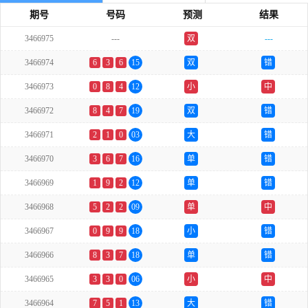
期号
号码
预测
结果
3466975
---
双
---
3466974
6
3
6
15
双
错
3466973
0
8
4
12
小
中
3466972
8
4
7
19
双
错
3466971
2
1
0
03
大
错
3466970
3
6
7
16
单
错
3466969
1
9
2
12
单
错
3466968
5
2
2
09
单
中
3466967
0
9
9
18
小
错
3466966
8
3
7
18
单
错
3466965
3
3
0
06
小
中
3466964
7
5
1
13
大
错