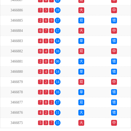
3466887
7
8
7
22
双
中
3466886
7
5
7
19
大
中
3466885
2
6
9
17
双
错
3466884
6
7
4
17
大
中
3466883
4
1
9
14
单
错
3466882
9
4
3
16
双
中
3466881
2
0
4
06
大
错
3466880
2
4
8
14
单
错
3466879
7
2
5
14
双
中
3466878
2
7
7
16
单
错
3466877
7
8
2
17
双
错
3466876
4
2
5
11
大
错
3466875
5
3
7
15
大
中