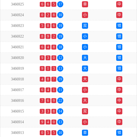
3466925
6
6
5
17
单
中
3466924
0
2
8
10
小
中
3466923
5
8
6
19
双
错
3466922
8
9
2
19
小
错
3466921
6
4
8
18
小
错
3466920
9
3
0
12
大
错
3466919
9
1
3
13
大
错
3466918
4
8
7
19
大
中
3466917
6
4
1
11
小
中
3466916
7
6
9
22
大
中
3466915
3
3
8
14
双
中
3466914
9
4
0
13
小
中
3466913
0
5
5
10
单
错