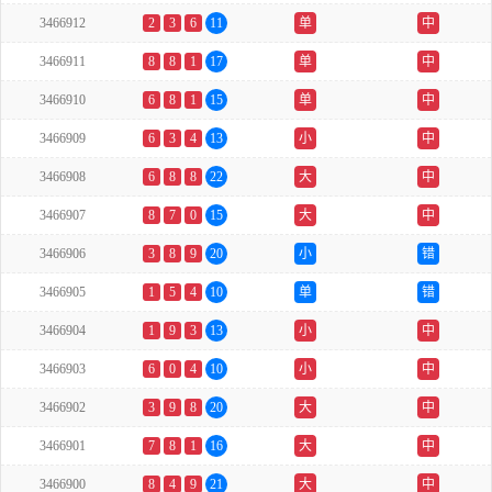
3466912
2
3
6
11
单
中
3466911
8
8
1
17
单
中
3466910
6
8
1
15
单
中
3466909
6
3
4
13
小
中
3466908
6
8
8
22
大
中
3466907
8
7
0
15
大
中
3466906
3
8
9
20
小
错
3466905
1
5
4
10
单
错
3466904
1
9
3
13
小
中
3466903
6
0
4
10
小
中
3466902
3
9
8
20
大
中
3466901
7
8
1
16
大
中
3466900
8
4
9
21
大
中