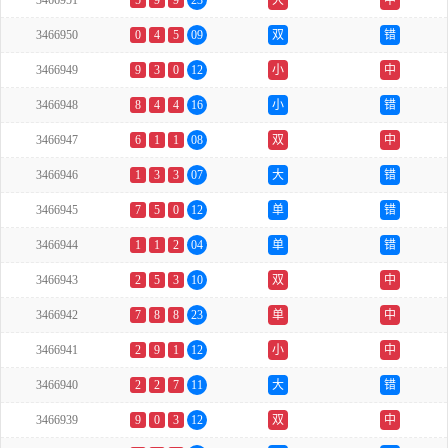
3466951
5
9
9
23
大
中
3466950
0
4
5
09
双
错
3466949
9
3
0
12
小
中
3466948
8
4
4
16
小
错
3466947
6
1
1
08
双
中
3466946
1
3
3
07
大
错
3466945
7
5
0
12
单
错
3466944
1
1
2
04
单
错
3466943
2
5
3
10
双
中
3466942
7
8
8
23
单
中
3466941
2
9
1
12
小
中
3466940
2
2
7
11
大
错
3466939
9
0
3
12
双
中