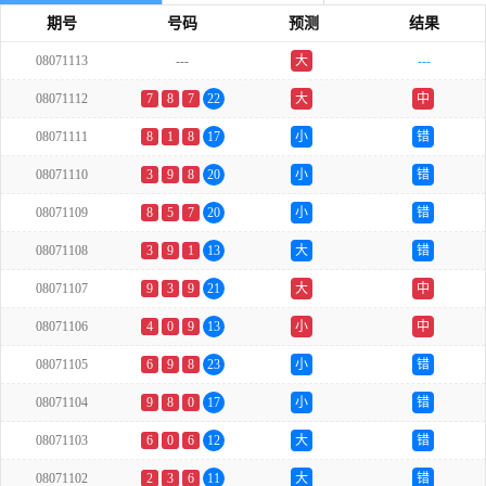
期号
号码
预测
结果
08071113
---
大
---
单
08071112
7
8
7
22
大
中
08071111
8
1
8
17
小
错
08071110
3
9
8
20
小
错
08071109
8
5
7
20
小
错
08071108
3
9
1
13
大
错
08071107
9
3
9
21
大
中
08071106
4
0
9
13
小
中
08071105
6
9
8
23
小
错
08071104
9
8
0
17
小
错
08071103
6
0
6
12
大
错
08071102
2
3
6
11
大
错