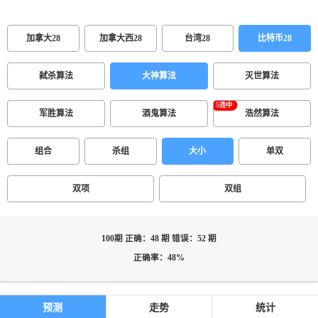
加拿大28
加拿大西28
台湾28
比特币28
弑杀算法
大神算法
灭世算法
军胜算法
酒鬼算法
浩然算法
组合
杀组
大小
单双
双项
双组
100期 正确：48 期 错误：52 期
正确率：48%
预测
走势
统计