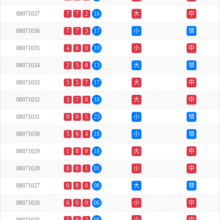
08071037
7
7
2
16
大
中
08071036
7
7
3
17
小
错
08071035
4
6
0
10
小
中
08071034
2
3
8
13
大
错
08071033
5
5
7
17
大
中
08071032
3
7
8
18
大
中
08071031
9
9
5
23
小
错
08071030
5
9
4
18
小
错
08071029
1
8
9
18
大
中
08071028
0
0
1
01
小
中
08071027
0
8
0
08
大
错
08071026
6
0
0
06
小
中