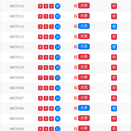
大单
08070116
8
0
1
09
殺
中
大单
08070115
0
5
0
05
殺
中
大双
08070114
3
6
5
14
殺
错
大单
08070113
9
9
2
20
殺
中
大双
08070112
8
4
2
14
殺
错
小单
08070111
3
3
9
15
殺
中
大双
08070110
7
6
6
19
殺
中
小单
08070109
7
1
7
15
殺
中
大双
08070108
0
6
6
12
殺
中
小双
08070107
4
5
5
14
殺
中
大单
08070106
5
6
8
19
殺
错
大单
08070105
0
0
0
00
殺
中
小单
08070104
8
4
3
15
殺
中