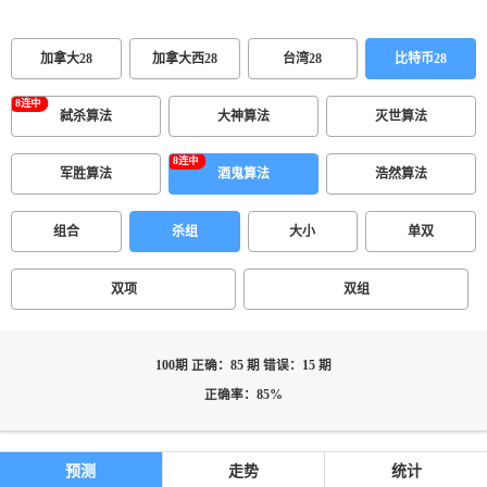
加拿大28
加拿大西28
台湾28
比特币28
弑杀算法
大神算法
灭世算法
军胜算法
酒鬼算法
浩然算法
组合
杀组
大小
单双
双项
双组
100期 正确：85 期 错误：15 期
正确率：85%
预测
走势
统计