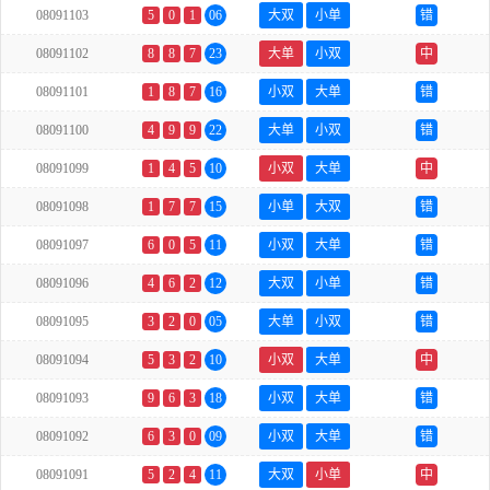
08091103
5
0
1
06
大双
小单
错
08091102
8
8
7
23
大单
小双
中
08091101
1
8
7
16
小双
大单
错
08091100
4
9
9
22
大单
小双
错
08091099
1
4
5
10
小双
大单
中
08091098
1
7
7
15
小单
大双
错
08091097
6
0
5
11
小双
大单
错
08091096
4
6
2
12
大双
小单
错
08091095
3
2
0
05
大单
小双
错
08091094
5
3
2
10
小双
大单
中
08091093
9
6
3
18
小双
大单
错
08091092
6
3
0
09
小双
大单
错
08091091
5
2
4
11
大双
小单
中