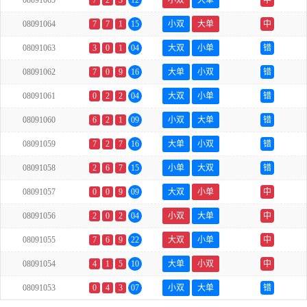
08091065
7
2
3
12
小双
大单
中
08091064
7
7
1
15
小双
大单
中
08091063
3
0
1
04
大双
小单
错
08091062
7
0
9
16
大单
小双
错
08091061
0
2
2
04
大双
小单
错
08091060
6
2
1
09
小双
大单
错
08091059
7
2
7
16
大单
小双
错
08091058
2
6
7
15
小单
大双
错
08091057
0
0
9
09
大双
小单
中
08091056
2
0
2
04
小双
大单
中
08091055
7
6
9
22
大双
小单
中
08091054
4
1
5
10
大单
小双
中
08091053
0
4
3
07
小双
大单
错