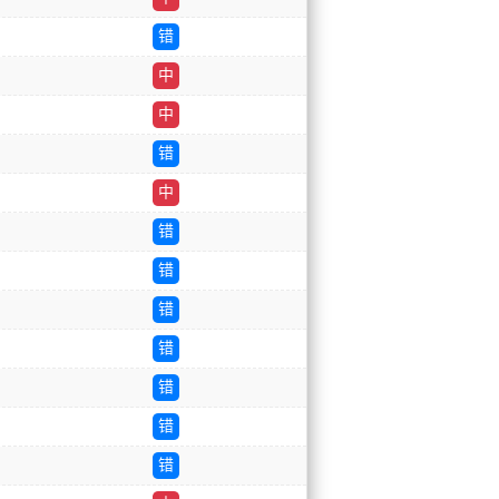
错
中
中
错
中
错
错
错
错
错
错
错