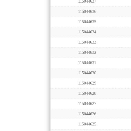
115044637
115044636
115044635
115044634
115044633
115044632
115044631
115044630
115044629
115044628
115044627
115044626
115044625