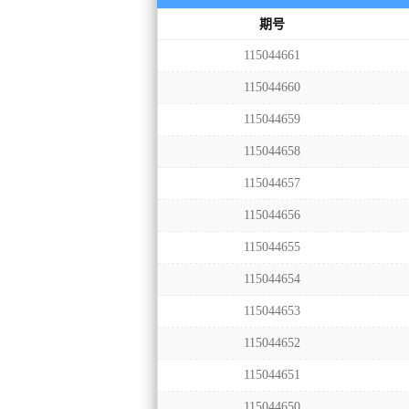
期号
115044661
115044660
115044659
115044658
115044657
115044656
115044655
115044654
115044653
115044652
115044651
115044650