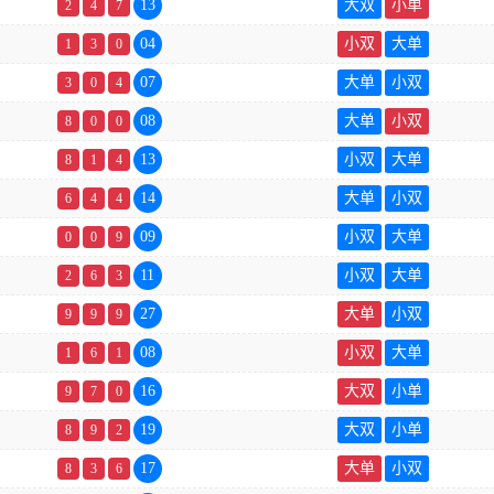
13
大双
小单
2
4
7
04
小双
大单
1
3
0
07
大单
小双
3
0
4
08
大单
小双
8
0
0
13
小双
大单
8
1
4
14
大单
小双
6
4
4
09
小双
大单
0
0
9
11
小双
大单
2
6
3
27
大单
小双
9
9
9
08
小双
大单
1
6
1
16
大双
小单
9
7
0
19
大双
小单
8
9
2
17
大单
小双
8
3
6