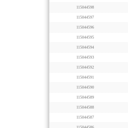
115044598
115044597
115044596
115044595
115044594
115044593
115044592
115044591
115044590
115044589
115044588
115044587
115044586