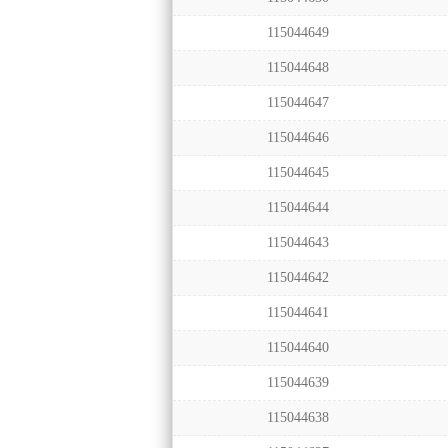
115044649
115044648
115044647
115044646
115044645
115044644
115044643
115044642
115044641
115044640
115044639
115044638