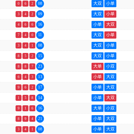
08
大双
小单
0
6
2
09
大双
小单
3
4
2
16
小单
大双
4
6
6
11
大双
小单
7
4
0
08
大双
小单
3
4
1
15
大双
小单
8
5
2
23
大单
小双
8
8
7
13
小单
大双
6
4
3
17
小单
大双
9
6
2
14
小单
大双
1
5
8
16
大单
小双
9
1
6
21
小单
大双
8
9
4
08
小单
大双
3
4
1