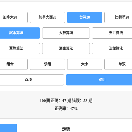
加拿大28
加拿大西28
台湾28
比特币28
弑杀算法
大神算法
灭世算法
军胜算法
酒鬼算法
浩然算法
组合
杀组
大小
单双
双项
双组
100期 正确：47 期 错误：53 期
正确率：47%
走势