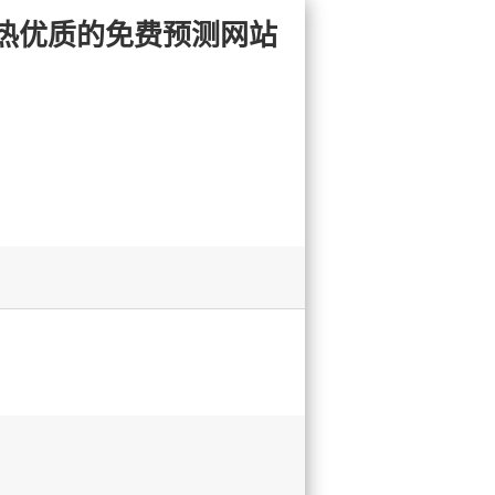
致火热优质的免费预测网站