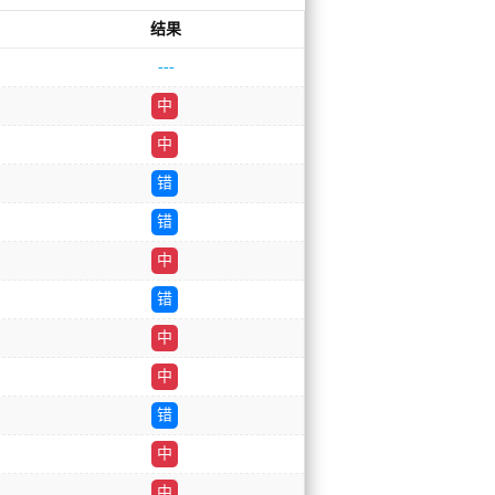
结果
---
中
中
错
错
中
错
中
中
错
中
中