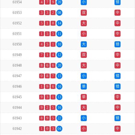
61954
4
7
9
20
小
错
61953
3
3
2
08
双
中
61952
5
1
8
14
大
中
61951
1
5
5
11
小
中
61950
4
5
1
10
大
错
61949
7
1
4
12
双
中
61948
8
6
6
20
大
中
61947
0
8
7
15
小
错
61946
1
9
6
16
单
错
61945
9
3
1
13
单
中
61944
9
2
5
16
大
中
61943
8
9
5
22
小
错
61942
1
0
3
04
小
中