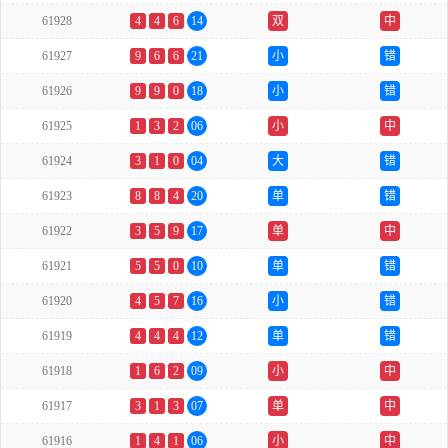
61928
4
4
6
14
双
中
61927
9
6
6
21
小
错
61926
9
9
0
18
小
错
61925
1
3
2
06
小
中
61924
3
1
0
04
大
错
61923
8
8
4
20
单
错
61922
3
5
9
17
单
中
61921
5
5
0
10
单
错
61920
4
5
7
16
小
错
61919
4
4
4
12
单
错
61918
1
6
2
09
小
中
61917
3
1
3
07
单
中
61916
1
4
1
06
小
中