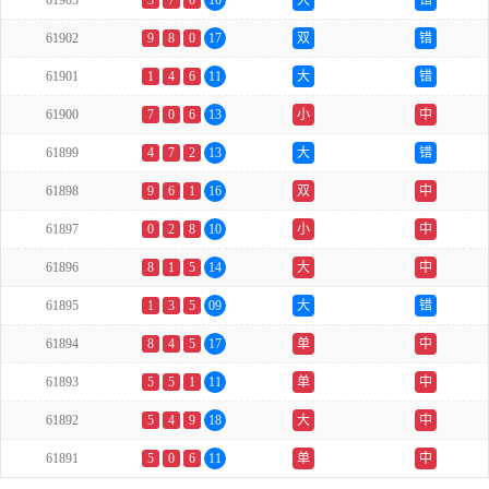
61903
3
7
0
10
大
错
61902
9
8
0
17
双
错
61901
1
4
6
11
大
错
61900
7
0
6
13
小
中
61899
4
7
2
13
大
错
61898
9
6
1
16
双
中
61897
0
2
8
10
小
中
61896
8
1
5
14
大
中
61895
1
3
5
09
大
错
61894
8
4
5
17
单
中
61893
5
5
1
11
单
中
61892
5
4
9
18
大
中
61891
5
0
6
11
单
中