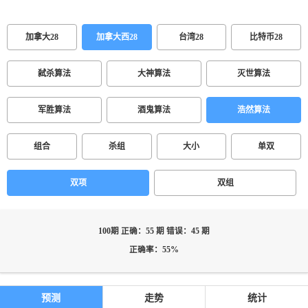
加拿大28
加拿大西28
台湾28
比特币28
弑杀算法
大神算法
灭世算法
军胜算法
酒鬼算法
浩然算法
组合
杀组
大小
单双
双项
双组
100期 正确：55 期 错误：45 期
正确率：55%
预测
走势
统计