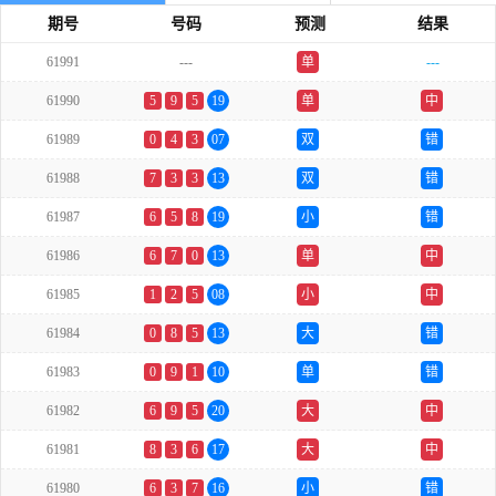
期号
号码
预测
结果
61991
---
单
---
61990
5
9
5
19
单
中
61989
0
4
3
07
双
错
61988
7
3
3
13
双
错
61987
6
5
8
19
小
错
61986
6
7
0
13
单
中
61985
1
2
5
08
小
中
61984
0
8
5
13
大
错
61983
0
9
1
10
单
错
61982
6
9
5
20
大
中
61981
8
3
6
17
大
中
61980
6
3
7
16
小
错