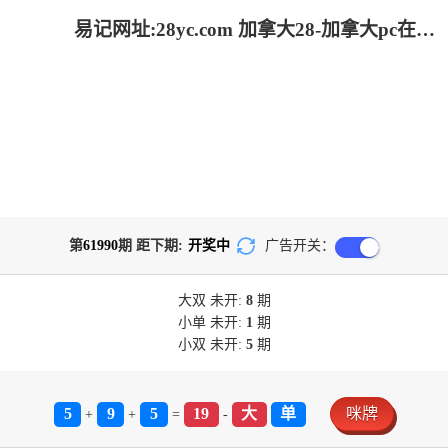
易记网址:28yc.com 加拿大28-加拿大pc在线预测结果_极致火热优质的免费预测网站
第
61990
期 距下期:
开奖中
广告开关：
大双
未开:
8
期
小单
未开:
1
期
小双
未开:
5
期
5
9
5
19
大
单
咪牌
+
+
=
-