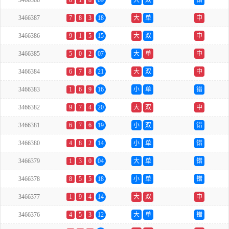
3466388
0
1
8
09
大
双
错
3466387
7
8
3
18
大
单
中
3466386
9
1
5
15
大
双
中
3466385
5
0
2
07
大
单
中
3466384
6
7
8
21
大
双
中
3466383
1
6
9
16
小
单
错
3466382
9
7
4
20
大
双
中
3466381
6
7
6
19
小
双
错
3466380
4
8
2
14
小
单
错
3466379
1
3
0
04
大
单
错
3466378
8
5
5
18
小
单
错
3466377
1
9
4
14
大
双
中
3466376
4
5
3
12
大
单
错