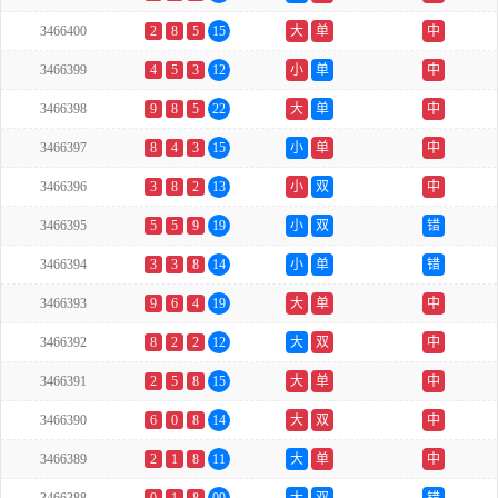
3466400
2
8
5
15
大
单
中
3466399
4
5
3
12
小
单
中
3466398
9
8
5
22
大
单
中
3466397
8
4
3
15
小
单
中
3466396
3
8
2
13
小
双
中
3466395
5
5
9
19
小
双
错
3466394
3
3
8
14
小
单
错
3466393
9
6
4
19
大
单
中
3466392
8
2
2
12
大
双
中
3466391
2
5
8
15
大
单
中
3466390
6
0
8
14
大
双
中
3466389
2
1
8
11
大
单
中