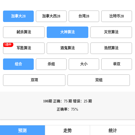
加拿大28
加拿大西28
台湾28
比特币28
弑杀算法
大神算法
灭世算法
军胜算法
酒鬼算法
浩然算法
组合
杀组
大小
单双
双项
双组
100期 正确：75 期 错误：25 期
正确率：75%
预测
走势
统计