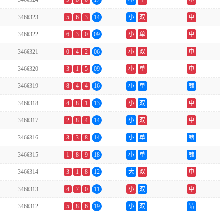
3466324
9
8
0
17
小
单
中
3466323
5
6
3
14
小
双
中
3466322
6
3
0
09
小
单
中
3466321
0
4
2
06
小
双
中
3466320
3
1
5
09
小
单
中
3466319
8
4
4
16
小
单
错
3466318
4
8
1
13
小
双
中
3466317
2
8
4
14
小
双
中
3466316
3
3
8
14
小
单
错
3466315
1
8
9
18
小
单
错
3466314
3
1
8
12
大
双
中
3466313
4
7
0
11
小
双
中
3466312
5
8
6
19
小
双
错