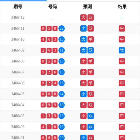
期号
号码
预测
结果
3466412
---
大
双
---
3466411
9
5
8
22
小
双
中
3466410
4
6
3
13
大
单
中
3466409
2
6
3
11
大
双
错
3466408
0
5
8
13
小
单
中
3466407
5
2
6
13
小
单
中
3466406
9
2
4
15
大
单
中
3466405
0
6
8
14
小
双
中
3466404
0
9
9
18
大
双
中
3466403
1
3
9
13
小
双
中
3466402
4
1
8
13
小
双
中
3466401
6
6
8
20
小
双
中