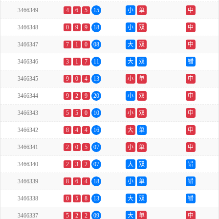
3466349
4
6
5
15
小
单
中
3466348
0
9
9
18
小
双
中
3466347
7
1
0
08
大
双
中
3466346
3
1
7
11
大
双
错
3466345
9
0
4
13
小
单
中
3466344
9
2
9
20
小
双
中
3466343
5
5
0
10
小
双
中
3466342
8
4
4
16
大
单
中
3466341
2
0
5
07
小
单
中
3466340
2
3
2
07
大
双
错
3466339
8
6
4
18
小
单
错
3466338
0
5
8
13
大
双
错
3466337
5
2
2
09
大
单
中